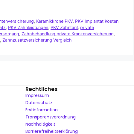
ntenversicherung
,
Keramikkrone PKV
,
PKV Implantat Kosten
,
atz
,
PKV Zahnleistungen
,
PKV Zahntarif
,
private
ersorgung
,
Zahnbehandlung private Krankenversicherung
,
,
Zahnzusatzversicherung Vergleich
Rechtliches
Impressum
Datenschutz
Erstinformation
Transparenzverordnung
Nachhaltigkeit
Barrierefreiheitserklärung