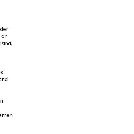
 der
e an
 sind,
es
dend
en
Themen