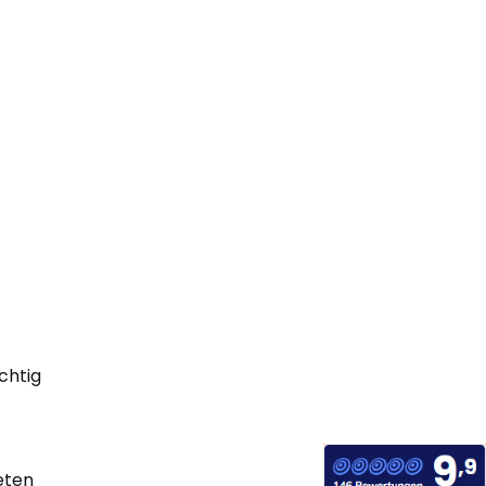
chtig
eten