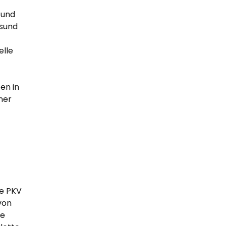
 und
esund
elle
en in
ner
ie PKV
von
ve