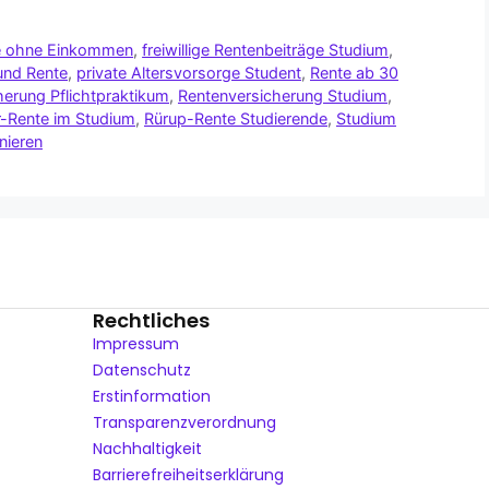
ge ohne Einkommen
,
freiwillige Rentenbeiträge Studium
,
und Rente
,
private Altersvorsorge Student
,
Rente ab 30
herung Pflichtpraktikum
,
Rentenversicherung Studium
,
r-Rente im Studium
,
Rürup-Rente Studierende
,
Studium
nieren
Rechtliches
Impressum
Datenschutz
Erstinformation
Transparenzverordnung
Nachhaltigkeit
Barrierefreiheitserklärung