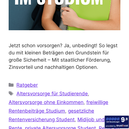
Jetzt schon vorsorgen? Ja, unbedingt! So legst
du mit kleinen Beträgen den Grundstein für
große Sicherheit – Mit staatlicher Förderung,
Zinsvorteil und nachhaltigen Optionen.
Ratgeber
Altersvorsorge für Studierende
,
Altersvorsorge ohne Einkommen
,
freiwillige
Rentenbeiträge Studium
,
gesetzliche
Rentenversicherung Student
,
Midijob und
Rente
,
private Altersvorsorge Student
,
Rente ab