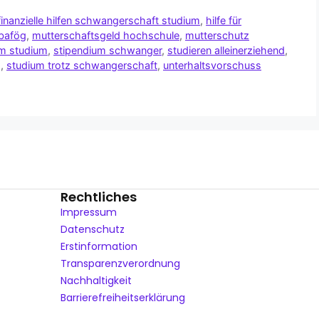
finanzielle hilfen schwangerschaft studium
,
hilfe für
bafög
,
mutterschaftsgeld hochschule
,
mutterschutz
m studium
,
stipendium schwanger
,
studieren alleinerziehend
,
g
,
studium trotz schwangerschaft
,
unterhaltsvorschuss
Rechtliches
Impressum
Datenschutz
Erstinformation
Transparenzverordnung
Nachhaltigkeit
Barrierefreiheitserklärung