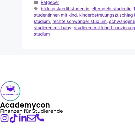
Ratgeber
bildungskredit studentin
,
elterngeld studentin
,
studentinnen mit kind
,
kinderbetreuungszuschlag 
studium
,
rechte schwanger studium
,
schwanger i
studieren mit baby
,
studieren mit kind finanzierun
studium
Academycon
Finanzen für Studierende