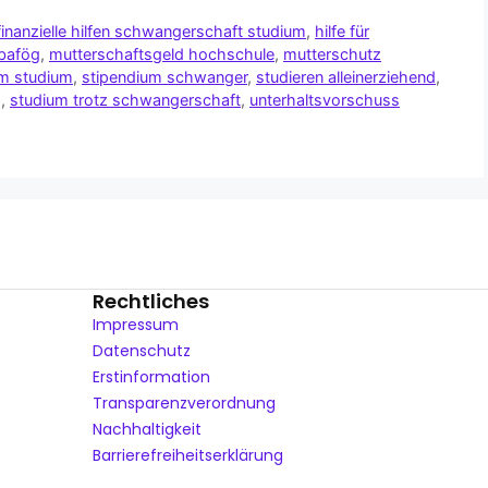
finanzielle hilfen schwangerschaft studium
,
hilfe für
bafög
,
mutterschaftsgeld hochschule
,
mutterschutz
m studium
,
stipendium schwanger
,
studieren alleinerziehend
,
g
,
studium trotz schwangerschaft
,
unterhaltsvorschuss
Rechtliches
Impressum
Datenschutz
Erstinformation
Transparenzverordnung
Nachhaltigkeit
Barrierefreiheitserklärung