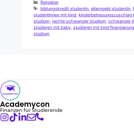
Ratgeber
bildungskredit studentin
,
elterngeld studentin
,
studentinnen mit kind
,
kinderbetreuungszuschlag 
studium
,
rechte schwanger studium
,
schwanger i
studieren mit baby
,
studieren mit kind finanzierun
studium
Academycon
Finanzen für Studierende