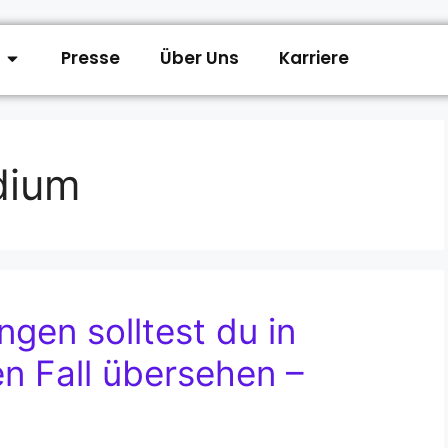
Presse
Über Uns
Karriere
dium
gen solltest du in
en Fall übersehen –