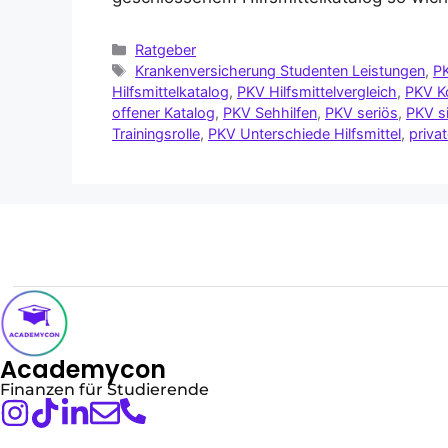
Ratgeber
Krankenversicherung Studenten Leistungen
,
P
Hilfsmittelkatalog
,
PKV Hilfsmittelvergleich
,
PKV K
offener Katalog
,
PKV Sehhilfen
,
PKV seriös
,
PKV s
Trainingsrolle
,
PKV Unterschiede Hilfsmittel
,
priva
Academycon
Finanzen für Studierende