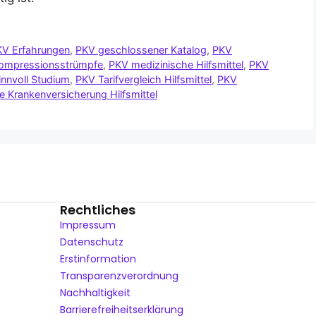
KV Erfahrungen
,
PKV geschlossener Katalog
,
PKV
ompressionsstrümpfe
,
PKV medizinische Hilfsmittel
,
PKV
innvoll Studium
,
PKV Tarifvergleich Hilfsmittel
,
PKV
te Krankenversicherung Hilfsmittel
Rechtliches
Impressum
Datenschutz
Erstinformation
Transparenzverordnung
Nachhaltigkeit
Barrierefreiheitserklärung