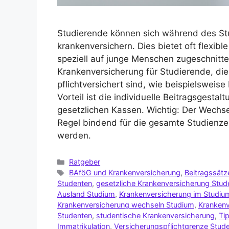
Studierende können sich während des St
krankenversichern. Dies bietet oft flexib
speziell auf junge Menschen zugeschnitten
Krankenversicherung für Studierende, die
pflichtversichert sind, wie beispielswei
Vorteil ist die individuelle Beitragsgestalt
gesetzlichen Kassen. Wichtig: Der Wechsel
Regel bindend für die gesamte Studienze
werden.
Ratgeber
BAföG und Krankenversicherung
,
Beitragssätz
Studenten
,
gesetzliche Krankenversicherung Stud
Ausland Studium
,
Krankenversicherung im Studiu
Krankenversicherung wechseln Studium
,
Krankenv
Studenten
,
studentische Krankenversicherung
,
Ti
Immatrikulation
,
Versicherungspflichtgrenze Stud