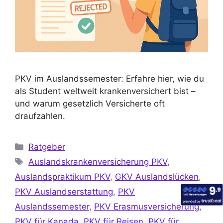
PKV im Auslandssemester: Erfahre hier, wie du
als Student weltweit krankenversichert bist –
und warum gesetzlich Versicherte oft
draufzahlen.
Ratgeber
Auslandskrankenversicherung PKV
,
Auslandspraktikum PKV
,
GKV Auslandslücken
,
PKV Auslandserstattung
,
PKV
Auslandssemester
,
PKV Erasmusversicherung
,
PKV für Kanada
,
PKV für Reisen
,
PKV für