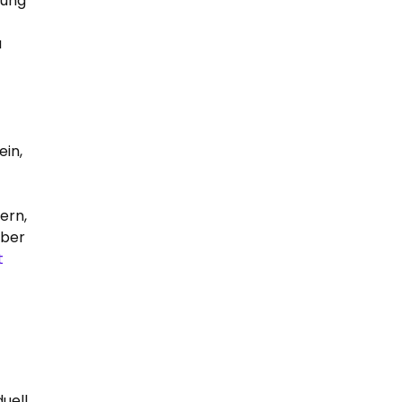
sung
u
ein,
ern,
über
t
uell