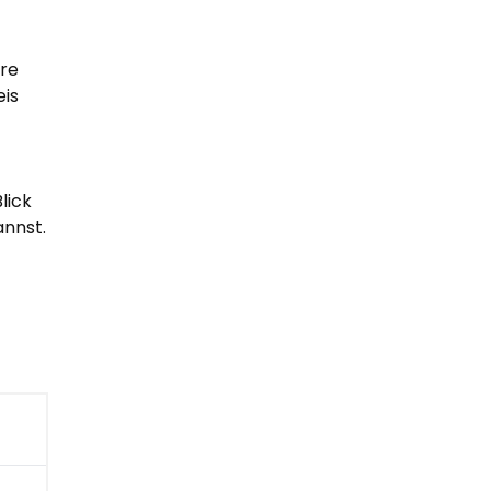
ere
eis
lick
annst.