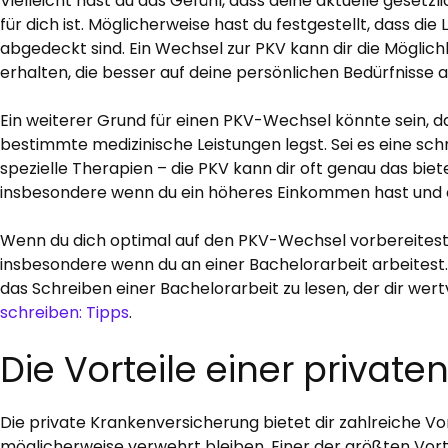
Vielleicht hast du das Gefühl, dass deine aktuelle geset
für dich ist. Möglicherweise hast du festgestellt, dass die
abgedeckt sind. Ein Wechsel zur PKV kann dir die Möglich
erhalten, die besser auf deine persönlichen Bedürfnisse 
Ein weiterer Grund für einen PKV-Wechsel könnte sein, da
bestimmte medizinische Leistungen legst. Sei es eine sc
spezielle Therapien – die PKV kann dir oft genau das biete
insbesondere wenn du ein höheres Einkommen hast und d
Wenn du dich optimal auf den PKV-Wechsel vorbereitest, i
insbesondere wenn du an einer Bachelorarbeit arbeitest
das Schreiben einer Bachelorarbeit zu lesen, der dir wert
schreiben: Tipps
.
Die Vorteile einer privat
Die private Krankenversicherung bietet dir zahlreiche Vor
möglicherweise verwehrt bleiben. Einer der größten Vortei