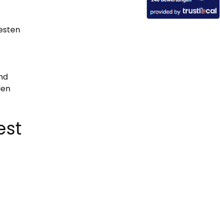
besten
nd
den
est