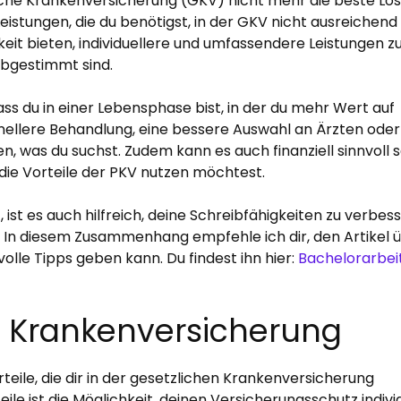
zliche Krankenversicherung (GKV) nicht mehr die beste Lö
 Leistungen, die du benötigst, in der GKV nicht ausreichend
keit bieten, individuellere und umfassendere Leistungen z
abgestimmt sind.
ss du in einer Lebensphase bist, in der du mehr Wert auf
hnellere Behandlung, eine bessere Auswahl an Ärzten oder
n, was du suchst. Zudem kann es auch finanziell sinnvoll s
ie Vorteile der PKV nutzen möchtest.
st es auch hilfreich, deine Schreibfähigkeiten zu verbess
. In diesem Zusammenhang empfehle ich dir, den Artikel 
volle Tipps geben kann. Du findest ihn hier:
Bachelorarbei
en Krankenversicherung
teile, die dir in der gesetzlichen Krankenversicherung
le ist die Möglichkeit, deinen Versicherungsschutz individ