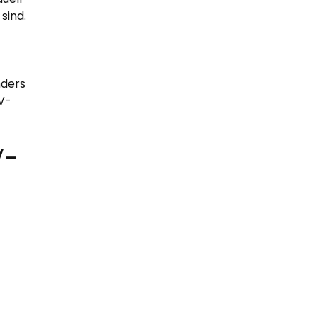
sind.
nders
V-
V-