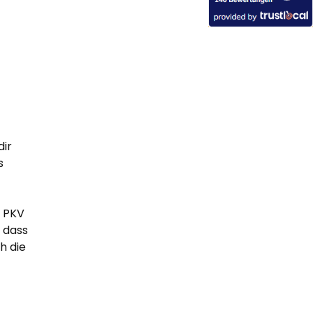
dir
s
r PKV
 dass
h die