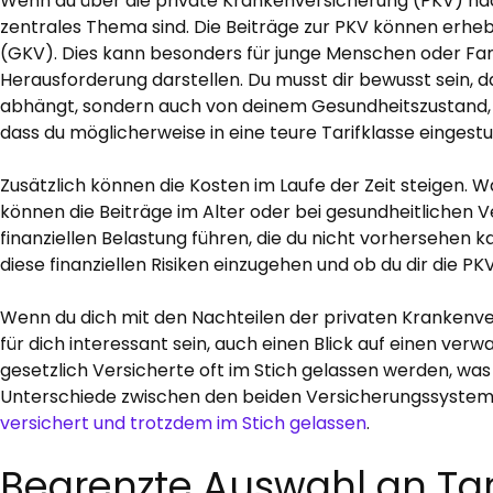
Wenn du über die private Krankenversicherung (PKV) nachd
zentrales Thema sind. Die Beiträge zur PKV können erheb
(GKV). Dies kann besonders für junge Menschen oder Fa
Herausforderung darstellen. Du musst dir bewusst sein, 
abhängt, sondern auch von deinem Gesundheitszustand, 
dass du möglicherweise in eine teure Tarifklasse eingestuf
Zusätzlich können die Kosten im Laufe der Zeit steigen. Wä
können die Beiträge im Alter oder bei gesundheitlichen 
finanziellen Belastung führen, die du nicht vorhersehen kann
diese finanziellen Risiken einzugehen und ob du dir die PKV
Wenn du dich mit den Nachteilen der privaten Krankenve
für dich interessant sein, auch einen Blick auf einen verwa
gesetzlich Versicherte oft im Stich gelassen werden, was
Unterschiede zwischen den beiden Versicherungssystemen
versichert und trotzdem im Stich gelassen
.
Begrenzte Auswahl an Tar