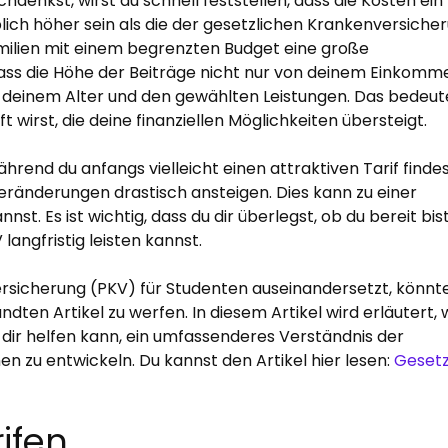
enkst, wirst du schnell feststellen, dass die Kosten ein
lich höher sein als die der gesetzlichen Krankenversiche
milien mit einem begrenzten Budget eine große
dass die Höhe der Beiträge nicht nur von deinem Einkomm
deinem Alter und den gewählten Leistungen. Das bedeut
t wirst, die deine finanziellen Möglichkeiten übersteigt.
hrend du anfangs vielleicht einen attraktiven Tarif findes
Veränderungen drastisch ansteigen. Dies kann zu einer
st. Es ist wichtig, dass du dir überlegst, ob du bereit bist
 langfristig leisten kannst.
rsicherung (PKV) für Studenten auseinandersetzt, könnt
ndten Artikel zu werfen. In diesem Artikel wird erläutert, 
 dir helfen kann, ein umfassenderes Verständnis der
 zu entwickeln. Du kannst den Artikel hier lesen:
Gesetz
ifen