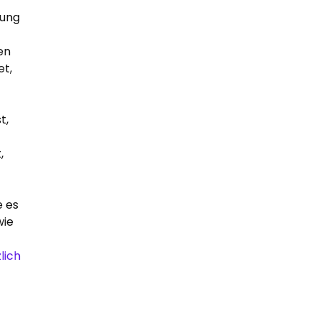
rung
en
et,
t,
,
e es
wie
lich