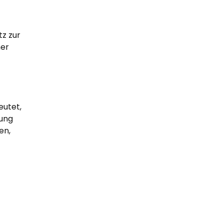
tz zur
mer
eutet,
nung
en,