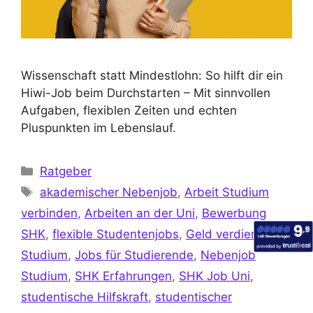
Wissenschaft statt Mindestlohn: So hilft dir ein
Hiwi-Job beim Durchstarten – Mit sinnvollen
Aufgaben, flexiblen Zeiten und echten
Pluspunkten im Lebenslauf.
Ratgeber
akademischer Nebenjob
,
Arbeit Studium
verbinden
,
Arbeiten an der Uni
,
Bewerbung
SHK
,
flexible Studentenjobs
,
Geld verdienen im
Studium
,
Jobs für Studierende
,
Nebenjob
Studium
,
SHK Erfahrungen
,
SHK Job Uni
,
studentische Hilfskraft
,
studentischer