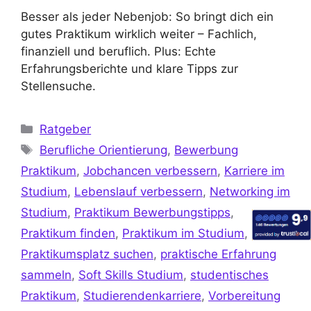
Besser als jeder Nebenjob: So bringt dich ein
gutes Praktikum wirklich weiter – Fachlich,
finanziell und beruflich. Plus: Echte
Erfahrungsberichte und klare Tipps zur
Stellensuche.
Ratgeber
Berufliche Orientierung
,
Bewerbung
Praktikum
,
Jobchancen verbessern
,
Karriere im
Studium
,
Lebenslauf verbessern
,
Networking im
Studium
,
Praktikum Bewerbungstipps
,
Praktikum finden
,
Praktikum im Studium
,
Praktikumsplatz suchen
,
praktische Erfahrung
sammeln
,
Soft Skills Studium
,
studentisches
Praktikum
,
Studierendenkarriere
,
Vorbereitung