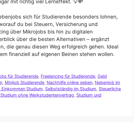
ar mit richtig viel Lerneffekt. 💡💸
 Nebenjobs sich für Studierende besonders lohnen,
 worauf du bei Steuern, Versicherung und
ing über Mikrojobs bis hin zu digitalen
rblick über die besten Alternativen – ergänzt
n, die genau diesen Weg erfolgreich gehen. Ideal
zdem finanziell auf eigenen Beinen stehen wollen.
Jobs für Studierende
,
Freelancing für Studierende
,
Geld
um
,
Minijob Studierende
,
Nachhilfe online geben
,
Nebenjob im
s Einkommen Studium
,
Selbstständig im Studium
,
Steuerliche
,
Studium ohne Werkstudentenvertrag
,
Studium und