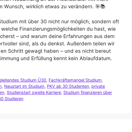
m Wunsch, wirklich etwas zu verändern. 🎯📚
Studium mit über 30 nicht nur möglich, sondern oft
ir, welche Finanzierungsmöglichkeiten du hast, wie
bsicherst – und warum deine Erfahrungen aus dem
tvoller sind, als du denkst. Außerdem teilen wir
den Schritt gewagt haben – und es nicht bereut
immung und Erfüllung kennt kein Ablaufdatum.
gleitendes Studium Ü30
,
Fachkräftemangel Studium
,
m
,
Neustart im Studium
,
PKV ab 30 Studenten
,
private
ium
,
Studienstart zweite Karriere
,
Studium finanzieren über
0 Studieren