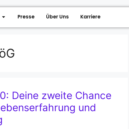
Presse
Über Uns
Karriere
föG
30: Deine zweite Chance
 Lebenserfahrung und
g