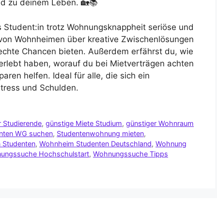
nd zu deinem Leben. 🏡📚
als Student:in trotz Wohnungsknappheit seriöse und
 von Wohnheimen über kreative Zwischenlösungen
 echte Chancen bieten. Außerdem erfährst du, wie
rlebt haben, worauf du bei Mietverträgen achten
aren helfen. Ideal für alle, die sich ein
tress und Schulden.
 Studierende
,
günstige Miete Studium
,
günstiger Wohnraum
nten WG suchen
,
Studentenwohnung mieten
,
 Studenten
,
Wohnheim Studenten Deutschland
,
Wohnung
ungssuche Hochschulstart
,
Wohnungssuche Tipps