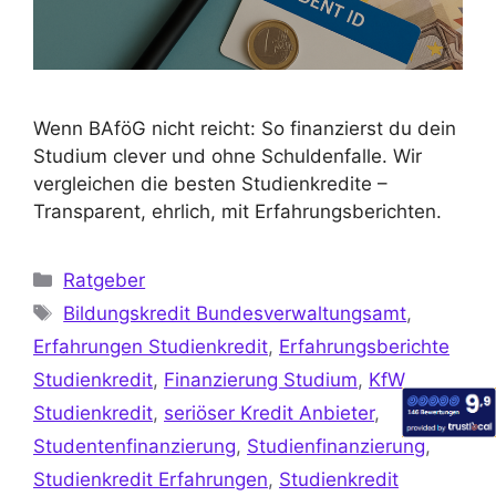
Wenn BAföG nicht reicht: So finanzierst du dein
Studium clever und ohne Schuldenfalle. Wir
vergleichen die besten Studienkredite –
Transparent, ehrlich, mit Erfahrungsberichten.
Ratgeber
Bildungskredit Bundesverwaltungsamt
,
Erfahrungen Studienkredit
,
Erfahrungsberichte
Studienkredit
,
Finanzierung Studium
,
KfW
Studienkredit
,
seriöser Kredit Anbieter
,
Studentenfinanzierung
,
Studienfinanzierung
,
Studienkredit Erfahrungen
,
Studienkredit