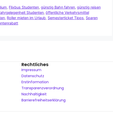
dium
,
Flixbus Studenten
,
günstig Bahn fahren
,
günstig reisen
fahrgelegenheit Studenten
,
öffentliche Verkehrsmittel
ten
,
Roller mieten im Urlaub
,
Semesterticket Tipps
,
Sparen
entenrabatt
Rechtliches
Impressum
Datenschutz
Erstinformation
Transparenzverordnung
Nachhaltigkeit
Barrierefreiheitserklärung