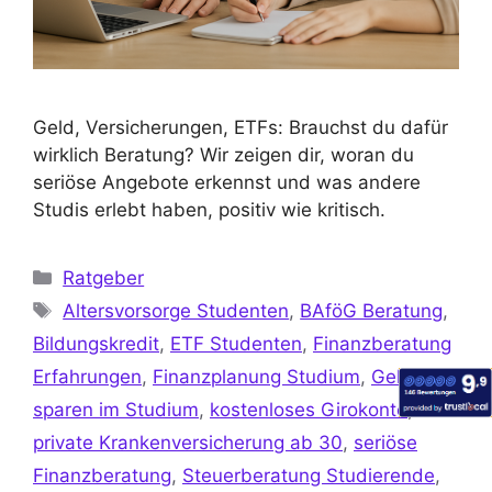
Geld, Versicherungen, ETFs: Brauchst du dafür
wirklich Beratung? Wir zeigen dir, woran du
seriöse Angebote erkennst und was andere
Studis erlebt haben, positiv wie kritisch.
Ratgeber
Altersvorsorge Studenten
,
BAföG Beratung
,
Bildungskredit
,
ETF Studenten
,
Finanzberatung
Erfahrungen
,
Finanzplanung Studium
,
Geld
sparen im Studium
,
kostenloses Girokonto
,
private Krankenversicherung ab 30
,
seriöse
Finanzberatung
,
Steuerberatung Studierende
,