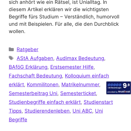
sich anhört wie ein Rätsel, ist Unialltag. In
diesem Artikel erklären wir die wichtigsten
Begriffe fürs Studium – Verständlich, humorvoll
und mit Beispielen. Für alle, die den Durchblick
wollen.
Ratgeber
AStA Aufgaben
,
Audimax Bedeutung
,
BAföG Erklärung
,
Erstsemester Hilfe
,
Fachschaft Bedeutung
,
Kolloquium einfach
erklärt
,
Kommilitonen
,
Matrikelnummer
,
Semesterbeitrag Uni
,
Semesterticket
,
Studienbegriffe einfach erklärt
,
Studienstart
Tipps
,
Studierendenleben
,
Uni ABC
,
Uni
Begriffe