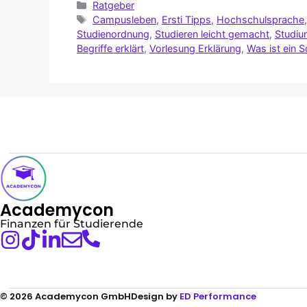
Ratgeber
Campusleben
,
Ersti Tipps
,
Hochschulsprache
Studienordnung
,
Studieren leicht gemacht
,
Studiu
Begriffe erklärt
,
Vorlesung Erklärung
,
Was ist ein S
Academycon
Finanzen für Studierende
© 2026 Academycon GmbH
Design by
ED Performance