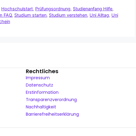
,
Hochschulstart
,
Prüfungsordnung
,
Studienanfang Hilfe
,
m FAQ
,
Studium starten
,
Studium verstehen
,
Uni Alltag
,
Uni
chein
Rechtliches
Impressum
Datenschutz
Erstinformation
Transparenzverordnung
Nachhaltigkeit
Barrierefreiheitserklärung