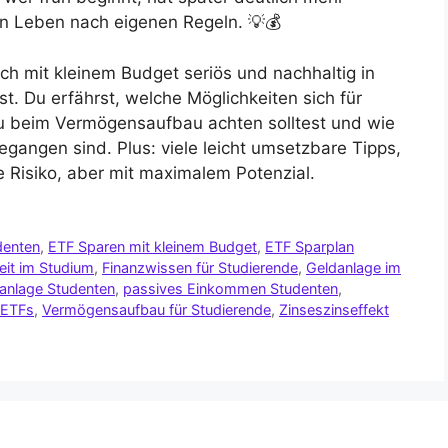
 ein Leben nach eigenen Regeln. 💡💰
uch mit kleinem Budget seriös und nachhaltig in
st. Du erfährst, welche Möglichkeiten sich für
u beim Vermögensaufbau achten solltest und wie
egangen sind. Plus: viele leicht umsetzbare Tipps,
e Risiko, aber mit maximalem Potenzial.
denten
,
ETF Sparen mit kleinem Budget
,
ETF Sparplan
heit im Studium
,
Finanzwissen für Studierende
,
Geldanlage im
danlage Studenten
,
passives Einkommen Studenten
,
 ETFs
,
Vermögensaufbau für Studierende
,
Zinseszinseffekt