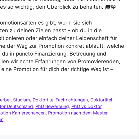
s so wichtig, den Überblick zu behalten. 🎓🧩
romotionsarten es gibt, worin sie sich
en zu deinen Zielen passt – ob du in die
sitionieren oder einfach deiner Leidenschaft für
wie der Weg zur Promotion konkret abläuft, welche
 du in puncto Finanzierung, Betreuung und
len wir echte Erfahrungen von Promovierenden,
eine Promotion für dich der richtige Weg ist –
arbeit Studium
,
Doktortitel Fachrichtungen
,
Doktortitel
tor Deutschland
,
PhD Bewerbung
,
PhD vs Doktor
,
otion Karrierechancen
,
Promotion nach dem Master
,
hn