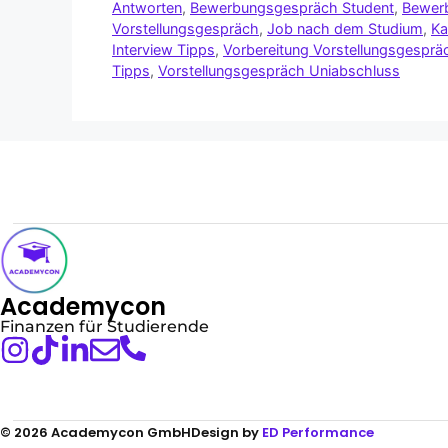
Antworten
,
Bewerbungsgespräch Student
,
Bewerb
Vorstellungsgespräch
,
Job nach dem Studium
,
Ka
Interview Tipps
,
Vorbereitung Vorstellungsgesprä
Tipps
,
Vorstellungsgespräch Uniabschluss
Academycon
Finanzen für Studierende
© 2026 Academycon GmbH
Design by
ED Performance