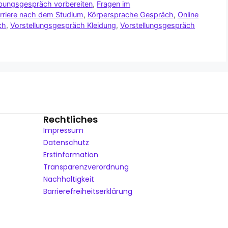
ungsgespräch vorbereiten
,
Fragen im
rriere nach dem Studium
,
Körpersprache Gespräch
,
Online
ch
,
Vorstellungsgespräch Kleidung
,
Vorstellungsgespräch
Rechtliches
Impressum
Datenschutz
Erstinformation
Transparenzverordnung
Nachhaltigkeit
Barrierefreiheitserklärung