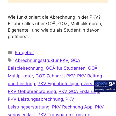
Wie funktioniert die Abrechnung in der PKV?
Erfahre alles über GOÄ, GOZ, Multiplikatoren,
Eigenanteil und wie du als Student:in davon
profitierst.
Ratgeber
Abrechnungsstruktur PKV
,
GOÄ
Beispielrechnung
,
GOÄ für Studenten
,
GOÄ
Multiplikator
,
GOZ Zahnarzt PKV
,
PKV Beitrag
und Leistung
,
PKV Eigenbeteiligung verstehen
,
PKV Gebührenordnung
,
PKV GOÄ Erklärung
,
PKV Leistungsabrechnung
,
PKV
Leistungserstattung
,
PKV Rechnung App
,
PKV
seriös erklärt
,
PKV Transparenz
,
private