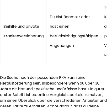
T
Du bist Beamter oder
K
Beihilfe und private
hast einen
d
Krankenversicherung
berücksichtigungsfähigen
p
Angehörigen
V
R
Die Suche nach der passenden PKV kann eine
Herausforderung sein, insbesondere wenn du über 30
Jahre alt bist und spezifische Bedürfnisse hast. Ein guter
erster Schritt ist es, online Vergleichsportale zu nutzen,
um einen Überblick über die verschiedenen Anbieter und
deren Tarife zu erhalten. Achte darauf, dass du deine