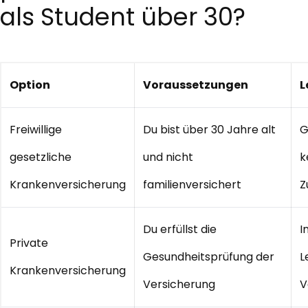
als Student über 30?
Option
Voraussetzungen
L
Freiwillige
Du bist über 30 Jahre alt
G
gesetzliche
und nicht
k
Krankenversicherung
familienversichert
Z
Du erfüllst die
I
Private
Gesundheitsprüfung der
L
Krankenversicherung
Versicherung
V